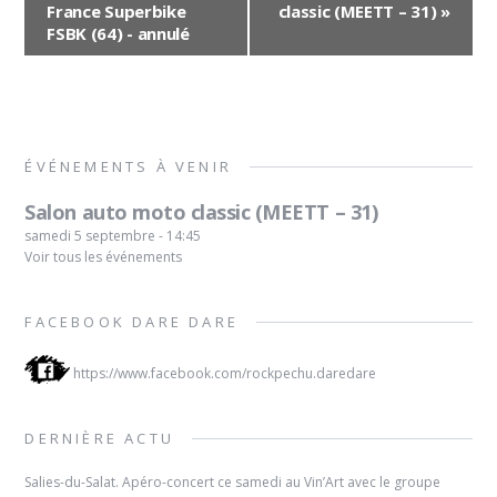
a
France Superbike
classic (MEETT – 31)
»
v
FSBK (64) - annulé
i
g
a
t
ÉVÉNEMENTS À VENIR
i
o
Salon auto moto classic (MEETT – 31)
n
samedi 5 septembre - 14:45
Voir tous les événements
d
e
l
FACEBOOK DARE DARE
'
https://www.facebook.com/rockpechu.daredare
é
v
é
DERNIÈRE ACTU
n
Salies-du-Salat. Apéro-concert ce samedi au Vin’Art avec le groupe