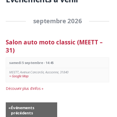
g
N
a
a
t
septembre 2026
v
i
i
o
g
n
Salon auto moto classic (MEETT –
a
p
31)
t
a
i
r
samedi 5 septembre - 14:45
o
l
n
MEETT
,
Avenue Concorde
,
Aussonne
'
,
31840
+ Google Map
p
a
a
f
Découvrir plus d'infos »
r
f
L
i
N
i
c
«
Événements
a
précédents
s
h