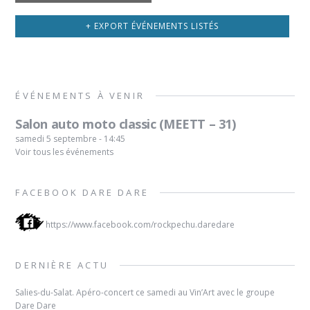
v
t
a
i
e
g
+ EXPORT ÉVÉNEMENTS LISTÉS
g
d
e
a
'
d
t
é
e
i
ÉVÉNEMENTS À VENIR
v
s
o
é
é
Salon auto moto classic (MEETT – 31)
n
n
v
samedi 5 septembre - 14:45
p
e
é
Voir tous les événements
a
m
n
r
e
e
FACEBOOK DARE DARE
L
n
m
i
t
e
https://www.facebook.com/rockpechu.daredare
s
s
n
t
t
DERNIÈRE ACTU
e
s
d
Salies-du-Salat. Apéro-concert ce samedi au Vin’Art avec le groupe
Dare Dare